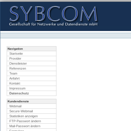
Direkt
zum
Inhalt
|
Direkt
zur
Navigation
Benutzerspezifische
Werkzeuge
Navigation
Startseite
Provider
Dienstleister
Referenzen
Team
Anfahrt
Kontakt
Impressum
Datenschutz
Kundendienste
Webmail
Secure-Webmail
Statistiken anzeigen
FTP-Passwort ändern
Mail-Passwort ändern