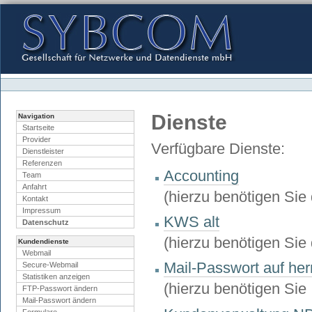
Direkt
zum
Inhalt
|
Direkt
zur
Navigation
Benutzerspezifische
Werkzeuge
Dienste
Navigation
Startseite
Provider
Verfügbare Dienste:
Dienstleister
Referenzen
Accounting
Team
Anfahrt
(hierzu benötigen Sie
Kontakt
Impressum
KWS alt
Datenschutz
(hierzu benötigen Sie
Kundendienste
Webmail
Mail-Passwort auf he
Secure-Webmail
Statistiken anzeigen
(hierzu benötigen Sie
FTP-Passwort ändern
Mail-Passwort ändern